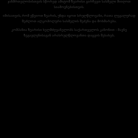
ჯანმრთელობისთვის სწორედ ამიტომ ზეარისი გირჩევთ სასმელი მიიღოთ
სიამოვნებისთვის.
იმისათვის, რომ ეწვიოთ ზეარის, უნდა იყოთ სრულწლოვანი, რათა ლეგალურად
შეძლოთ ალკოჰოლური სასმელის შეძენა და მოხმარება.
კომპანია ზეარისი ხელმძღვანელობს საქართველოს კანონით - მავნე
ზეგავლენისაგან არასრულწლოვანთა დაცვის შესახებ
.