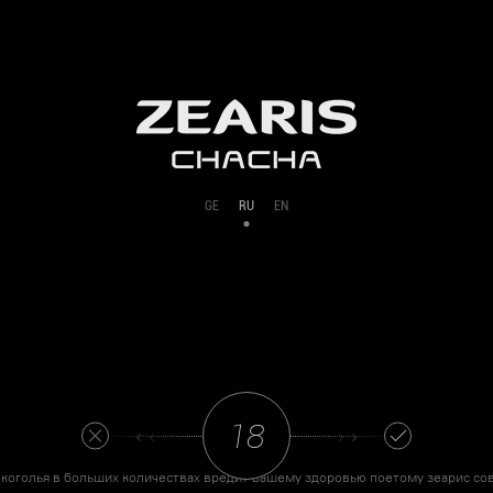
GE
RU
EN
‹ ‹ ‹ ‹
› › › ›
коголья в больших количествах вредит вашему здоровью поетому зеарис со