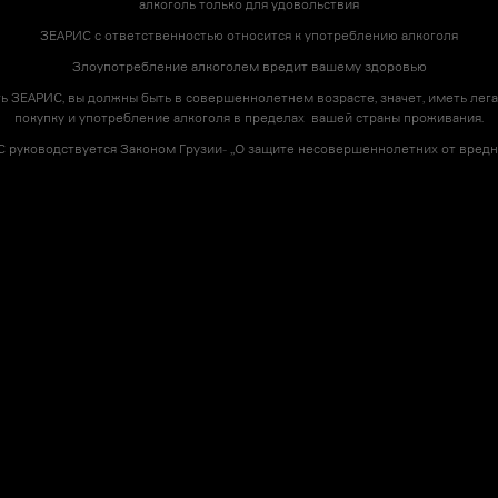
алкоголь только для удовольствия
ЗЕАРИС с ответственностью относится к употреблению алкоголя
Злоупотребление алкоголем вредит вашему здоровью
ь ЗЕАРИС, вы должны быть в совершеннолетнем возрасте, значет, иметь лега
покупку и употребление алкоголя в пределах вашей страны проживания.
 руководствуется Законом Грузии- ,,О защите несовершеннолетних от вредно