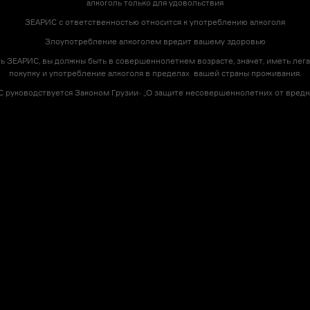
алкоголь только для удовольствия
ЗЕАРИС с ответственностью относится к употреблению алкоголя
Злоупотребление алкоголем вредит вашему здоровью
ь ЗЕАРИС, вы должны быть в совершеннолетнем возрасте, значет, иметь лега
покупку и употребление алкоголя в пределах вашей страны проживания.
 руководствуется Законом Грузии- ,,О защите несовершеннолетних от вредно