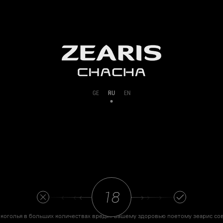
GE
RU
EN
‹ ‹ ‹ ‹
› › › ›
коголья в больших количествах вредит вашему здоровью поетому зеарис со